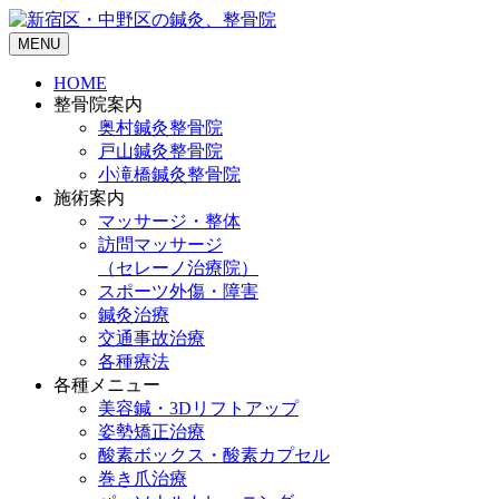
MENU
HOME
整骨院案内
奥村鍼灸整骨院
戸山鍼灸整骨院
小滝橋鍼灸整骨院
施術案内
マッサージ・整体
訪問マッサージ
（セレーノ治療院）
スポーツ外傷・障害
鍼灸治療
交通事故治療
各種療法
各種メニュー
美容鍼・3Dリフトアップ
姿勢矯正治療
酸素ボックス・酸素カプセル
巻き爪治療