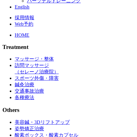
パーソナルトレーニング
English
採用情報
Web予約
HOME
Treatment
マッサージ・整体
訪問マッサージ
（セレーノ治療院）
スポーツ外傷・障害
鍼灸治療
交通事故治療
各種療法
Others
美容鍼・3Dリフトアップ
姿勢矯正治療
酸素ボックス・酸素カプセル