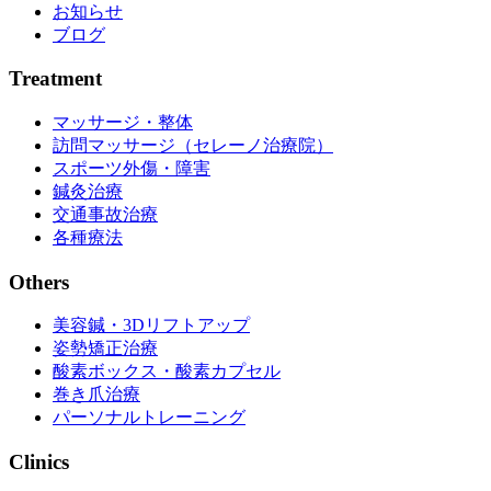
お知らせ
ブログ
Treatment
マッサージ・整体
訪問マッサージ（セレーノ治療院）
スポーツ外傷・障害
鍼灸治療
交通事故治療
各種療法
Others
美容鍼・3Dリフトアップ
姿勢矯正治療
酸素ボックス・酸素カプセル
巻き爪治療
パーソナルトレーニング
Clinics