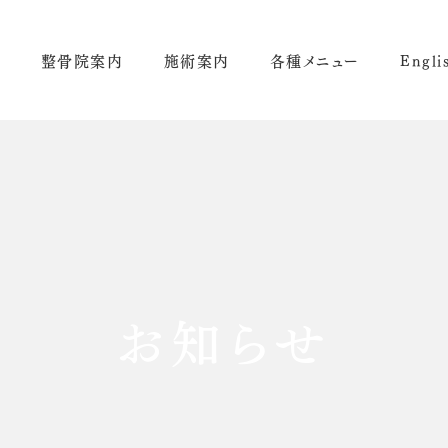
E
整骨院案内
施術案内
各種メニュー
Engli
村鍼灸整骨院
マッサージ・整体
美容鍼・3Dリフトアップ
山鍼灸整骨院
訪問マッサージ
姿勢矯正治療
（セレーノ治療院）
滝橋鍼灸整骨院
酸素ボックス・酸素カプセル
スポーツ外傷・障害
巻き爪治療
鍼灸治療
パーソナルトレーニング
交通事故治療
各種療法
お知らせ