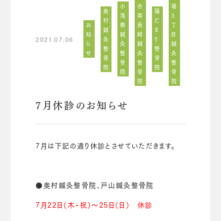
小
合
場
奥
陽
滝
南
3
村
だ
お
橋
長
丁
鍼
ま
知
鍼
崎
目
2021.07.06
灸
り
ら
灸
鍼
鍼
整
整
せ
整
灸
灸
骨
骨
骨
整
整
院
院
院
骨
骨
院
院
7月休診のお知らせ
7月は下記の通り休診とさせていただきます。
●奥村鍼灸整骨院、戸山鍼灸整骨院
7月22日（木・祝）～25日（日） 休診